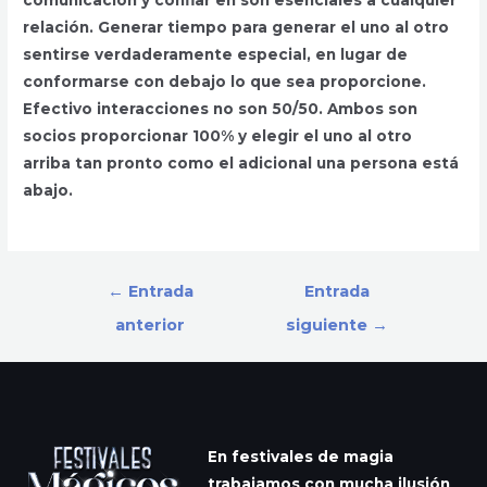
comunicación y confiar en son esenciales a cualquier
relación. Generar tiempo para generar el uno al otro
sentirse verdaderamente especial, en lugar de
conformarse con debajo lo que sea proporcione.
Efectivo interacciones no son 50/50. Ambos son
socios proporcionar 100% y elegir el uno al otro
arriba tan pronto como el adicional una persona está
abajo.
Navegación
←
Entrada
Entrada
de
anterior
siguiente
→
entradas
En festivales de magia
trabajamos con mucha ilusión