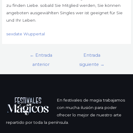
zu finden Liebe. sobald Sie Mitglied werden, Sie können
angeboten ausgewählten Singles wer ist geeignet für Sie
und Ihr Leben.
sexdate Wuppertal
Navegación
←
Entrada
Entrada
de
anterior
siguiente
→
entradas
En festivales de magia trabajamos
con mucha ilusión para poder
ofrecer lo mejor de nuestro arte
repartido por toda la península.